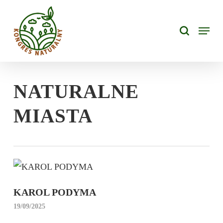
Skip
search
to
Menu
main
content
NATURALNE
MIASTA
KAROL PODYMA
19/09/2025